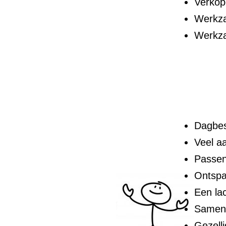
Verkop
Werkza
Werkza
Dagbes
Veel a
Passe
Ontspa
Een la
Samenw
Gezelli