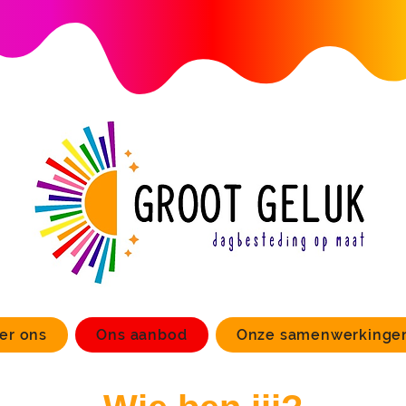
er ons
Ons aanbod
Onze samenwerkinge