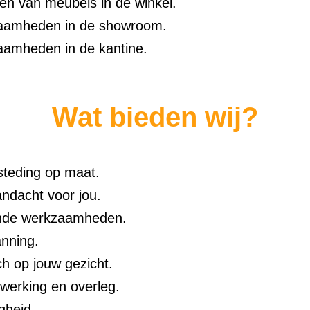
en van meubels in de winkel.
amheden in de showroom.
amheden in de kantine.
Wat bieden wij?
teding op maat.
andacht voor jou.
nde werkzaamheden.
nning.
ch op jouw gezicht.
erking en overleg.
gheid.