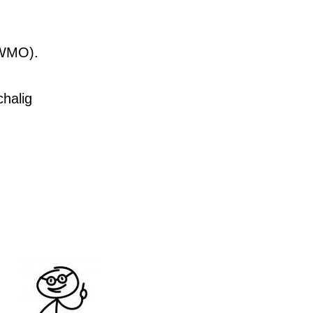
/WMO).
chalig