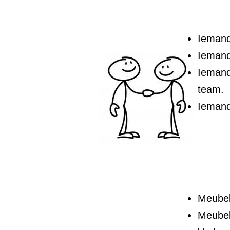
Iemand
Iemand
Iemand 
team.
Iemand
Meubel
Meubel