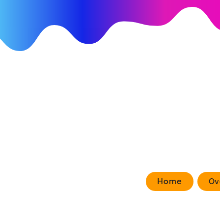
Home
Ov